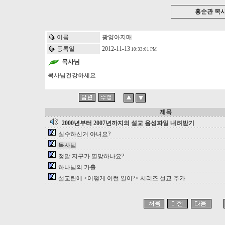
홍순관 목
이름
광양아지매
등록일
2012-11-13
10:33:01 PM
목사님
목사님건강하세요
제목
2000년부터 2007년까지의 설교 음성파일 내려받기
실수하신거 아녀요?
목사님
정말 지구가 멸망하나요?
하나님의 가출
설교란에 <어떻게 이런 일이?> 시리즈 설교 추가